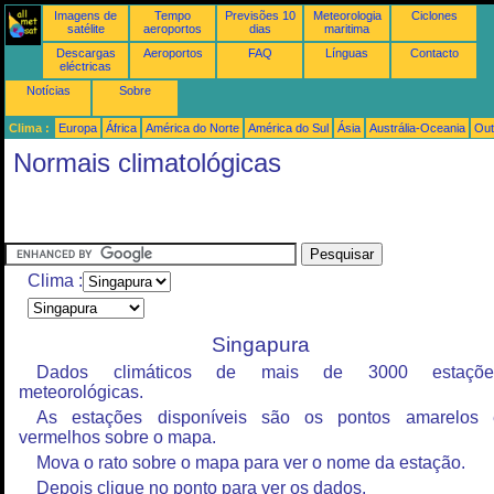
Imagens de
Tempo
Previsões 10
Meteorologia
Ciclones
satélite
aeroportos
dias
maritima
Descargas
Aeroportos
FAQ
Línguas
Contacto
eléctricas
Notícias
Sobre
Clima :
Europa
África
América do Norte
América do Sul
Ásia
Austrália-Oceania
Out
Normais climatológicas
Clima :
Singapura
Dados climáticos de mais de 3000 estaçõe
meteorológicas.
As estações disponíveis são os pontos amarelos 
vermelhos sobre o mapa.
Mova o rato sobre o mapa para ver o nome da estação.
Depois clique no ponto para ver os dados.