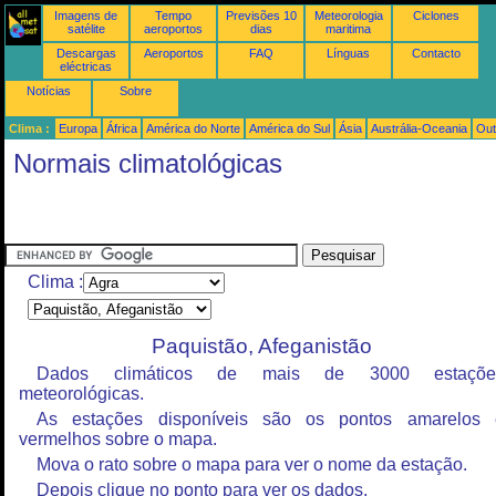
Imagens de
Tempo
Previsões 10
Meteorologia
Ciclones
satélite
aeroportos
dias
maritima
Descargas
Aeroportos
FAQ
Línguas
Contacto
eléctricas
Notícias
Sobre
Clima :
Europa
África
América do Norte
América do Sul
Ásia
Austrália-Oceania
Out
Normais climatológicas
Clima :
Paquistão, Afeganistão
Dados climáticos de mais de 3000 estaçõe
meteorológicas.
As estações disponíveis são os pontos amarelos 
vermelhos sobre o mapa.
Mova o rato sobre o mapa para ver o nome da estação.
Depois clique no ponto para ver os dados.