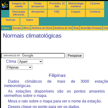
Imagens de
Tempo
Previsões 10
Meteorologia
Ciclones
satélite
aeroportos
dias
maritima
Descargas
Aeroportos
FAQ
Línguas
Contacto
eléctricas
Notícias
Sobre
Clima :
Europa
África
América do Norte
América do Sul
Ásia
Austrália-Oceania
Out
Normais climatológicas
Clima :
Filipinas
Dados climáticos de mais de 3000 estaçõe
meteorológicas.
As estações disponíveis são os pontos amarelos
vermelhos sobre o mapa.
Mova o rato sobre o mapa para ver o nome da estação.
Depois clique no ponto para ver os dados.