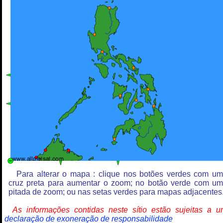
Para alterar o mapa : clique nos botões verdes com u
cruz preta para aumentar o zoom; no botão verde com u
pitada de zoom; ou nas setas verdes para mapas adjacentes
As informações contidas neste sítio estão sujeitas a 
declaração de exoneração de responsabilidade