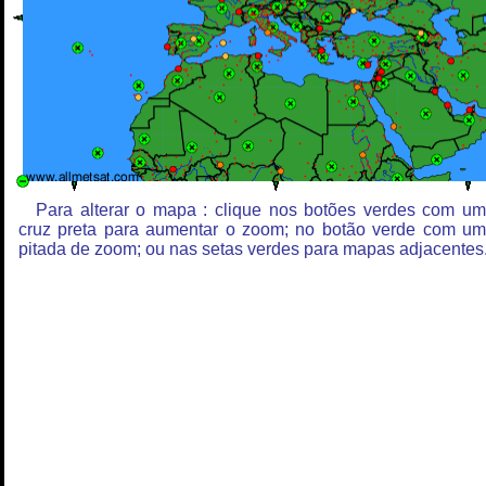
Para alterar o mapa : clique nos botões verdes com u
cruz preta para aumentar o zoom; no botão verde com u
pitada de zoom; ou nas setas verdes para mapas adjacentes