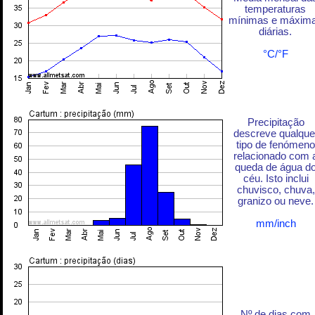
temperaturas
mínimas e máxim
diárias.
°C/°F
Precipitação
descreve qualque
tipo de fenómeno
relacionado com 
queda de água d
céu. Isto inclui
chuvisco, chuva,
granizo ou neve.
mm/inch
Nº de dias com