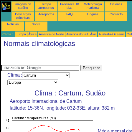
Imagens de
Tempo
Previsões 10
Meteorologia
Ciclones
satélite
aeroportos
dias
maritima
Descargas
Aeroportos
FAQ
Línguas
Contacto
eléctricas
Notícias
Sobre
Clima :
Europa
África
América do Norte
América do Sul
Ásia
Austrália-Oceania
Out
Normais climatológicas
Clima :
Clima : Cartum, Sudão
Aeroporto Internacional de Cartum
latitude: 15-36N, longitude: 032-33E, altura: 382 m
Média mensal da