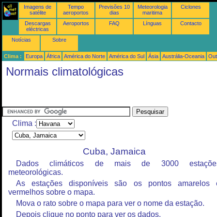
Imagens de
Tempo
Previsões 10
Meteorologia
Ciclones
satélite
aeroportos
dias
maritima
Descargas
Aeroportos
FAQ
Línguas
Contacto
eléctricas
Notícias
Sobre
Clima :
Europa
África
América do Norte
América do Sul
Ásia
Austrália-Oceania
Out
Normais climatológicas
Clima :
Cuba, Jamaica
Dados climáticos de mais de 3000 estaçõe
meteorológicas.
As estações disponíveis são os pontos amarelos 
vermelhos sobre o mapa.
Mova o rato sobre o mapa para ver o nome da estação.
Depois clique no ponto para ver os dados.