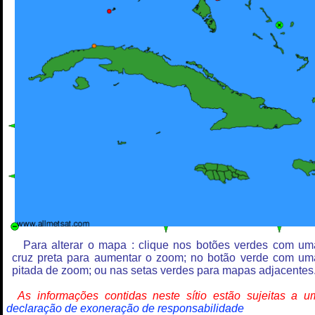
Para alterar o mapa : clique nos botões verdes com um
cruz preta para aumentar o zoom; no botão verde com um
pitada de zoom; ou nas setas verdes para mapas adjacentes
As informações contidas neste sítio estão sujeitas a u
declaração de exoneração de responsabilidade