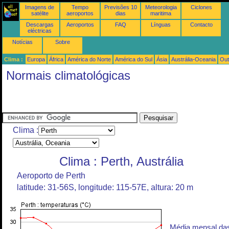
Imagens de
Tempo
Previsões 10
Meteorologia
Ciclones
satélite
aeroportos
dias
maritima
Descargas
Aeroportos
FAQ
Línguas
Contacto
eléctricas
Notícias
Sobre
Clima :
Europa
África
América do Norte
América do Sul
Ásia
Austrália-Oceania
Out
Normais climatológicas
Clima :
Clima : Perth, Austrália
Aeroporto de Perth
latitude: 31-56S, longitude: 115-57E, altura: 20 m
Média mensal da