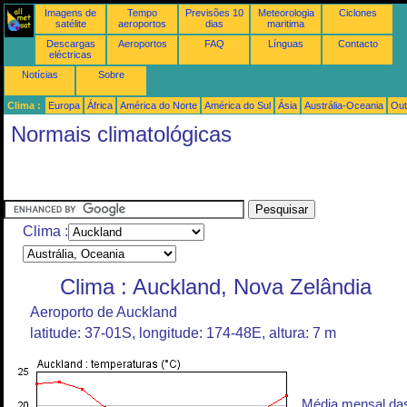
Imagens de
Tempo
Previsões 10
Meteorologia
Ciclones
satélite
aeroportos
dias
maritima
Descargas
Aeroportos
FAQ
Línguas
Contacto
eléctricas
Notícias
Sobre
Clima :
Europa
África
América do Norte
América do Sul
Ásia
Austrália-Oceania
Out
Normais climatológicas
Clima :
Clima : Auckland, Nova Zelândia
Aeroporto de Auckland
latitude: 37-01S, longitude: 174-48E, altura: 7 m
Média mensal da