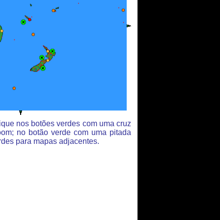
clique nos botões verdes com uma cruz
oom; no botão verde com uma pitada
rdes para mapas adjacentes.