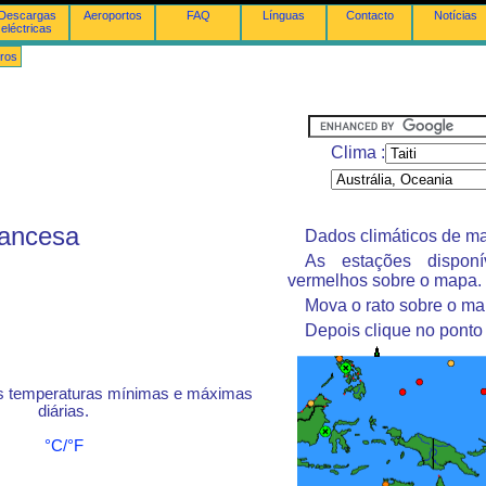
Descargas
Aeroportos
FAQ
Línguas
Contacto
Notícias
eléctricas
ros
Clima :
Francesa
Dados climáticos de ma
As estações dispon
vermelhos sobre o mapa.
Mova o rato sobre o ma
Depois clique no ponto
s temperaturas mínimas e máximas
diárias.
°C/°F