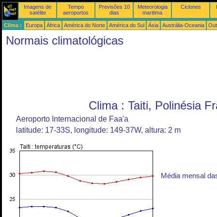
Imagens de
Tempo
Previsões 10
Meteorologia
Ciclones
satélite
aeroportos
dias
maritima
Clima :
Europa
África
América do Norte
América do Sul
Ásia
Austrália-Oceania
Out
Normais climatológicas
Clima : Taiti, Polinésia 
Aeroporto Internacional de Faa'a
latitude: 17-33S, longitude: 149-37W, altura: 2 m
Média mensal da