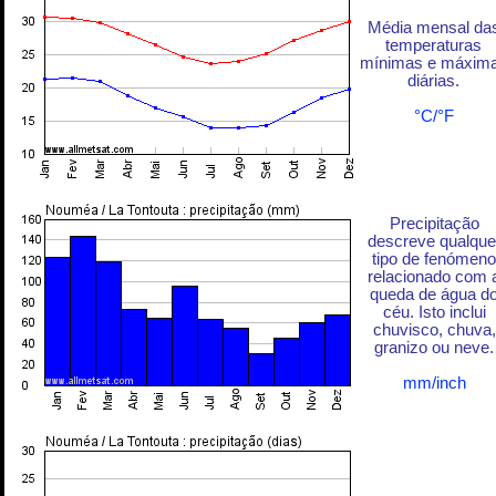
Média mensal da
temperaturas
mínimas e máxim
diárias.
°C/°F
Precipitação
descreve qualque
tipo de fenómeno
relacionado com 
queda de água d
céu. Isto inclui
chuvisco, chuva,
granizo ou neve.
mm/inch