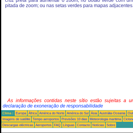
cruz preta para aumentar o zoom; no botão verde com u
pitada de zoom; ou nas setas verdes para mapas adjacentes
As informações contidas neste sítio estão sujeitas a 
declaração de exoneração de responsabilidade
Clima :
Europa
África
América do Norte
América do Sul
Ásia
Austrália-Oceania
Out
Imagens de satélite
Tempo aeroportos
Previsões 10 dias
Meteorologia maritima
Ciclon
Descargas eléctricas
Aeroportos
FAQ
Línguas
Contacto
Notícias
Sobre