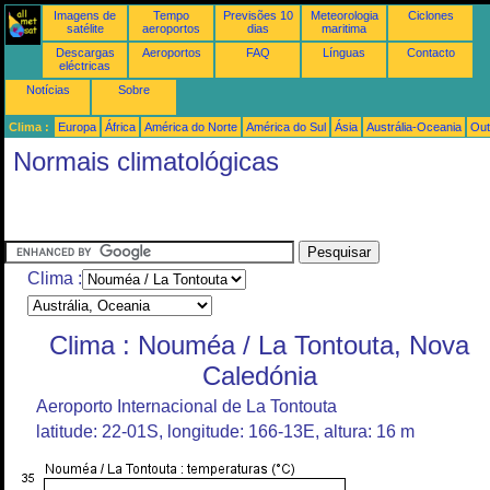
Imagens de
Tempo
Previsões 10
Meteorologia
Ciclones
satélite
aeroportos
dias
maritima
Descargas
Aeroportos
FAQ
Línguas
Contacto
eléctricas
Notícias
Sobre
Clima :
Europa
África
América do Norte
América do Sul
Ásia
Austrália-Oceania
Out
Normais climatológicas
Clima :
Clima : Nouméa / La Tontouta, Nova
Caledónia
Aeroporto Internacional de La Tontouta
latitude: 22-01S, longitude: 166-13E, altura: 16 m