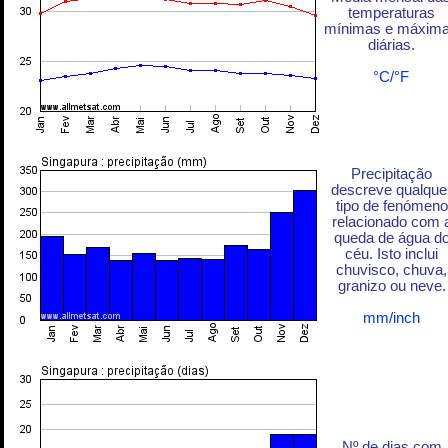
temperaturas
mínimas e máxim
diárias.
°C/°F
Precipitação
descreve qualque
tipo de fenómeno
relacionado com 
queda de água d
céu. Isto inclui
chuvisco, chuva,
granizo ou neve.
mm/inch
Nº de dias com