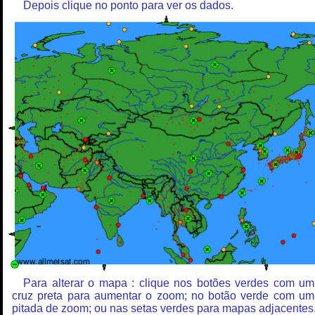
Depois clique no ponto para ver os dados.
Para alterar o mapa : clique nos botões verdes com u
cruz preta para aumentar o zoom; no botão verde com u
pitada de zoom; ou nas setas verdes para mapas adjacentes