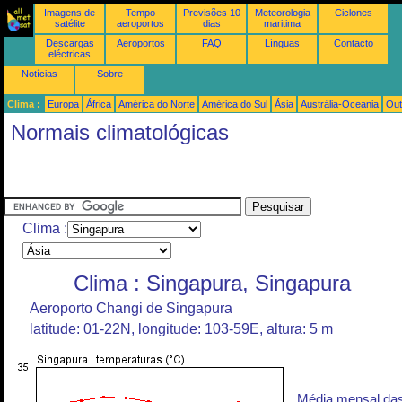
Imagens de
Tempo
Previsões 10
Meteorologia
Ciclones
satélite
aeroportos
dias
maritima
Descargas
Aeroportos
FAQ
Línguas
Contacto
eléctricas
Notícias
Sobre
Clima :
Europa
África
América do Norte
América do Sul
Ásia
Austrália-Oceania
Out
Normais climatológicas
Clima :
Clima : Singapura, Singapura
Aeroporto Changi de Singapura
latitude: 01-22N, longitude: 103-59E, altura: 5 m
Média mensal da