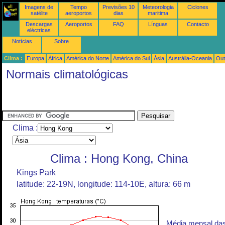
Imagens de
Tempo
Previsões 10
Meteorologia
Ciclones
satélite
aeroportos
dias
maritima
Descargas
Aeroportos
FAQ
Línguas
Contacto
eléctricas
Notícias
Sobre
Clima :
Europa
África
América do Norte
América do Sul
Ásia
Austrália-Oceania
Out
Normais climatológicas
Clima :
Clima : Hong Kong, China
Kings Park
latitude: 22-19N, longitude: 114-10E, altura: 66 m
Média mensal da