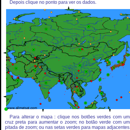
Depois clique no ponto para ver os dados.
Para alterar o mapa : clique nos botões verdes com u
cruz preta para aumentar o zoom; no botão verde com u
pitada de zoom; ou nas setas verdes para mapas adjacentes