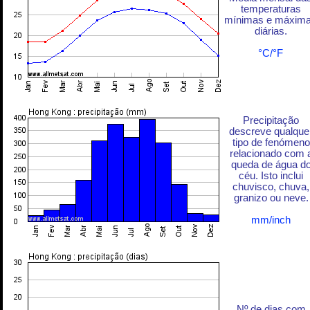
temperaturas
mínimas e máxim
diárias.
°C/°F
Precipitação
descreve qualque
tipo de fenómeno
relacionado com 
queda de água d
céu. Isto inclui
chuvisco, chuva,
granizo ou neve.
mm/inch
Nº de dias com