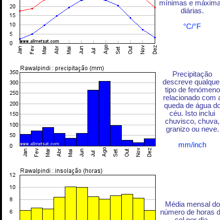
mínimas e máxim
diárias.
°C/°F
Precipitação
descreve qualque
tipo de fenómeno
relacionado com 
queda de água d
céu. Isto inclui
chuvisco, chuva,
granizo ou neve.
mm/inch
Média mensal do
número de horas 