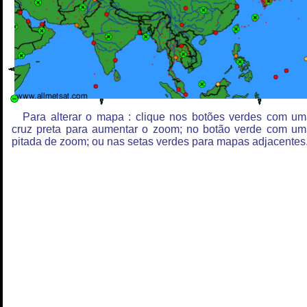
Para alterar o mapa : clique nos botões verdes com u
cruz preta para aumentar o zoom; no botão verde com u
pitada de zoom; ou nas setas verdes para mapas adjacentes