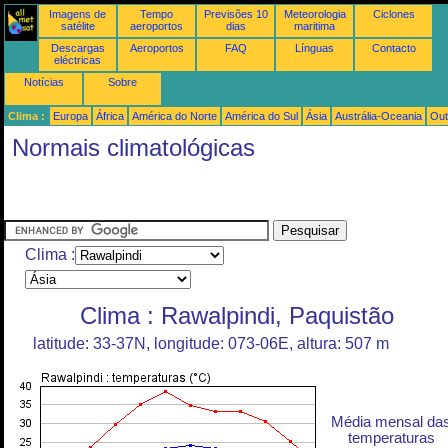
Imagens de
Tempo
Previsões 10
Meteorologia
Ciclones
satélite
aeroportos
dias
maritima
Descargas
Aeroportos
FAQ
Línguas
Contacto
eléctricas
Notícias
Sobre
Clima :
Europa
África
América do Norte
América do Sul
Ásia
Austrália-Oceania
Out
Normais climatológicas
Clima :
Clima : Rawalpindi, Paquistão
latitude: 33-37N, longitude: 073-06E, altura: 507 m
Média mensal da
temperaturas