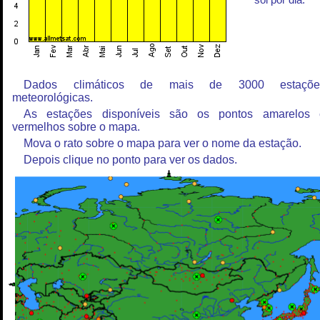
sol por dia.
Dados climáticos de mais de 3000 estaçõe
meteorológicas.
As estações disponíveis são os pontos amarelos 
vermelhos sobre o mapa.
Mova o rato sobre o mapa para ver o nome da estação.
Depois clique no ponto para ver os dados.