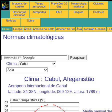
Imagens de
Tempo
Previsões 10
Meteorologia
Ciclones
satélite
aeroportos
dias
maritima
Descargas
Aeroportos
FAQ
Línguas
Contacto
eléctricas
Notícias
Sobre
Clima :
Europa
África
América do Norte
América do Sul
Ásia
Austrália-Oceania
Out
Normais climatológicas
Clima :
Clima : Cabul, Afeganistão
Aeroporto Internacional de Cabul
latitude: 34-38N, longitude: 069-12E, altura: 1789 m
Média mensal da