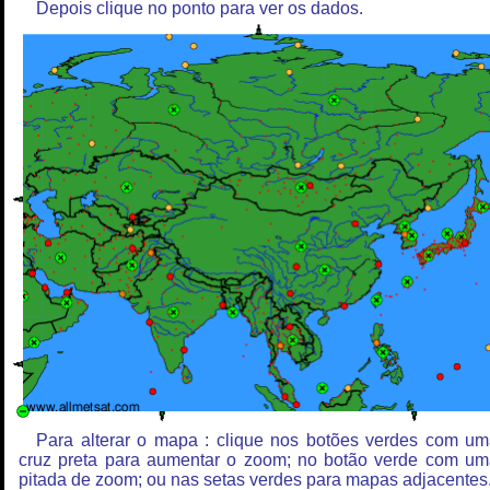
Depois clique no ponto para ver os dados.
Para alterar o mapa : clique nos botões verdes com u
cruz preta para aumentar o zoom; no botão verde com u
pitada de zoom; ou nas setas verdes para mapas adjacentes