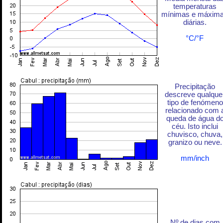
temperaturas
mínimas e máxim
diárias.
°C/°F
Precipitação
descreve qualque
tipo de fenómeno
relacionado com 
queda de água d
céu. Isto inclui
chuvisco, chuva,
granizo ou neve.
mm/inch
Nº de dias com