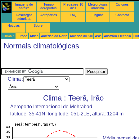
Imagens de
Tempo
Previsões 10
Meteorologia
Ciclones
satélite
aeroportos
dias
maritima
Descargas
Aeroportos
FAQ
Línguas
Contacto
eléctricas
Notícias
Sobre
Clima :
Europa
África
América do Norte
América do Sul
Ásia
Austrália-Oceania
Out
Normais climatológicas
Clima :
Clima : Teerã, Irão
Aeroporto Internacional de Mehrabad
latitude: 35-41N, longitude: 051-21E, altura: 1204 m
Média mensal da