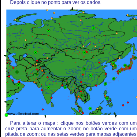
Depois clique no ponto para ver os dados.
Para alterar o mapa : clique nos botões verdes com u
cruz preta para aumentar o zoom; no botão verde com u
pitada de zoom; ou nas setas verdes para mapas adjacentes