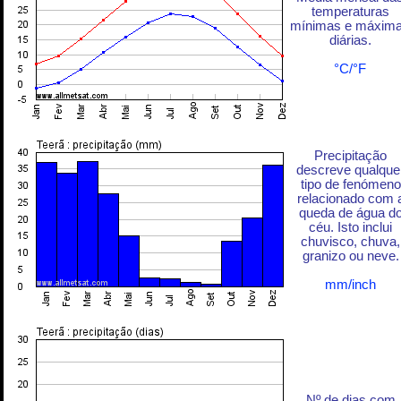
temperaturas
mínimas e máxim
diárias.
°C/°F
Precipitação
descreve qualque
tipo de fenómeno
relacionado com 
queda de água d
céu. Isto inclui
chuvisco, chuva,
granizo ou neve.
mm/inch
Nº de dias com