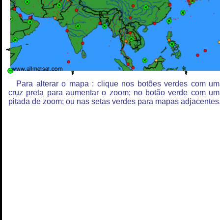
Para alterar o mapa : clique nos botões verdes com u
cruz preta para aumentar o zoom; no botão verde com u
pitada de zoom; ou nas setas verdes para mapas adjacentes