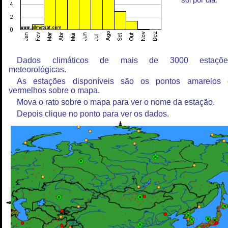
sol por dia.
Dados climáticos de mais de 3000 estaçõe
meteorológicas.
As estações disponíveis são os pontos amarelos 
vermelhos sobre o mapa.
Mova o rato sobre o mapa para ver o nome da estação.
Depois clique no ponto para ver os dados.