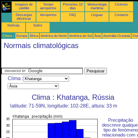
Imagens de
Tempo
Previsões 10
Meteorologia
Ciclones
satélite
aeroportos
dias
maritima
Descargas
Aeroportos
FAQ
Línguas
Contacto
eléctricas
Notícias
Sobre
Clima :
Europa
África
América do Norte
América do Sul
Ásia
Austrália-Oceania
Out
Normais climatológicas
Clima :
Clima : Khatanga, Rússia
latitude: 71-59N, longitude: 102-28E, altura: 33 m
Precipitação
descreve qualque
tipo de fenómeno
relacionado com 