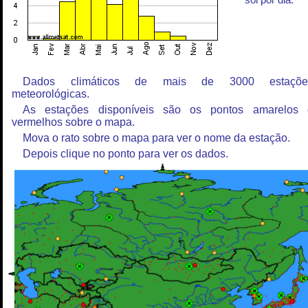
sol por dia.
Dados climáticos de mais de 3000 estaçõe
meteorológicas.
As estações disponíveis são os pontos amarelos 
vermelhos sobre o mapa.
Mova o rato sobre o mapa para ver o nome da estação.
Depois clique no ponto para ver os dados.