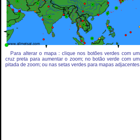
Para alterar o mapa : clique nos botões verdes com u
cruz preta para aumentar o zoom; no botão verde com u
pitada de zoom; ou nas setas verdes para mapas adjacentes