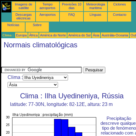
Imagens de
Tempo
Previsões 10
Meteorologia
Ciclones
satélite
aeroportos
dias
maritima
Descargas
Aeroportos
FAQ
Línguas
Contacto
eléctricas
Notícias
Sobre
Clima :
Europa
África
América do Norte
América do Sul
Ásia
Austrália-Oceania
Out
Normais climatológicas
Clima :
Clima : Ilha Uyedineniya, Rússia
latitude: 77-30N, longitude: 82-12E, altura: 23 m
Precipitação
descreve qualque
tipo de fenómeno
relacionado com 