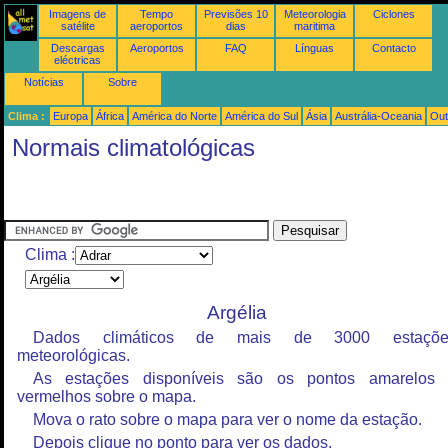
Imagens de
Tempo
Previsões 10
Meteorologia
Ciclones
satélite
aeroportos
dias
maritima
Descargas
Aeroportos
FAQ
Línguas
Contacto
eléctricas
Notícias
Sobre
Clima :
Europa
África
América do Norte
América do Sul
Ásia
Austrália-Oceania
Out
Normais climatológicas
Clima :
Argélia
Dados climáticos de mais de 3000 estaçõe
meteorológicas.
As estações disponíveis são os pontos amarelos
vermelhos sobre o mapa.
Mova o rato sobre o mapa para ver o nome da estação.
Depois clique no ponto para ver os dados.