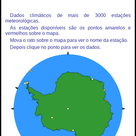
Dados climáticos de mais de 3000 estações
meteorológicas.
As estações disponíveis são os pontos amarelos e
vermelhos sobre o mapa.
Mova o rato sobre o mapa para ver o nome da estação.
Depois clique no ponto para ver os dados.