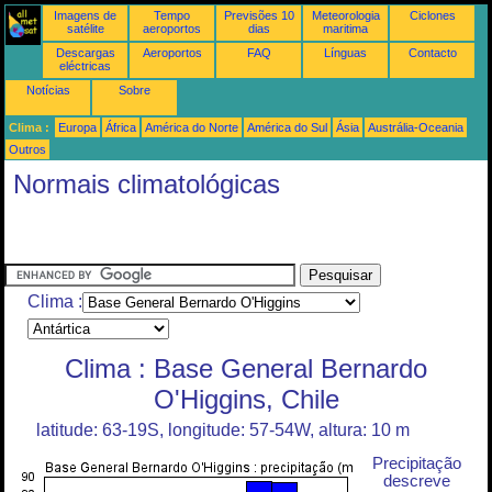
Imagens de
Tempo
Previsões 10
Meteorologia
Ciclones
satélite
aeroportos
dias
maritima
Descargas
Aeroportos
FAQ
Línguas
Contacto
eléctricas
Notícias
Sobre
Clima :
Europa
África
América do Norte
América do Sul
Ásia
Austrália-Oceania
Outros
Normais climatológicas
Clima :
Clima : Base General Bernardo
O'Higgins, Chile
latitude: 63-19S, longitude: 57-54W, altura: 10 m
Precipitação
descreve