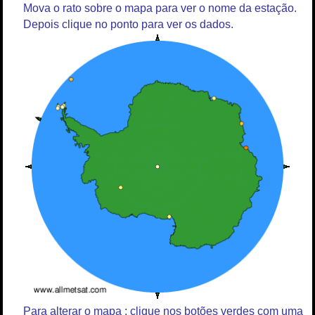
Mova o rato sobre o mapa para ver o nome da estação.
Depois clique no ponto para ver os dados.
Para alterar o mapa : clique nos botões verdes com uma