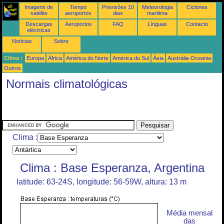
Imagens de
Tempo
Previsões 10
Meteorologia
Ciclones
satélite
aeroportos
dias
maritima
Descargas
Aeroportos
FAQ
Línguas
Contacto
eléctricas
Notícias
Sobre
Clima :
Europa
África
América do Norte
América do Sul
Ásia
Austrália-Oceania
Outros
Normais climatológicas
Clima :
Clima : Base Esperanza, Argentina
latitude: 63-24S, longitude: 56-59W, altura: 13 m
Média mensal
das