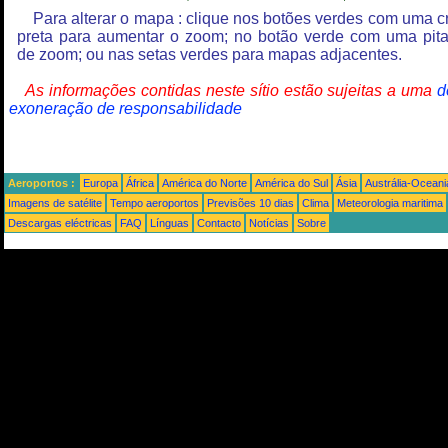
Para alterar o mapa : clique nos botões verdes com uma c
preta para aumentar o zoom; no botão verde com uma pit
de zoom; ou nas setas verdes para mapas adjacentes.
As informações contidas neste sítio estão sujeitas a uma
d
exoneração de responsabilidade
Aeroportos :
Europa
África
América do Norte
América do Sul
Ásia
Austrália-Oceani
Imagens de satélite
Tempo aeroportos
Previsões 10 dias
Clima
Meteorologia maritima
Descargas eléctricas
FAQ
Línguas
Contacto
Notícias
Sobre