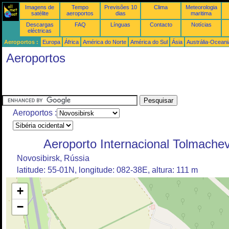
Imagens de
Tempo
Previsões 10
Clima
Meteorologia
satélite
aeroportos
dias
maritima
Descargas
FAQ
Línguas
Contacto
Notícias
eléctricas
Aeroportos :
Europa
África
América do Norte
América do Sul
Ásia
Austrália-Oceani
Aeroportos
Aeroportos :
Aeroporto Internacional Tolmache
Novosibirsk, Rússia
latitude: 55-01N, longitude: 082-38E, altura: 111 m
+
−