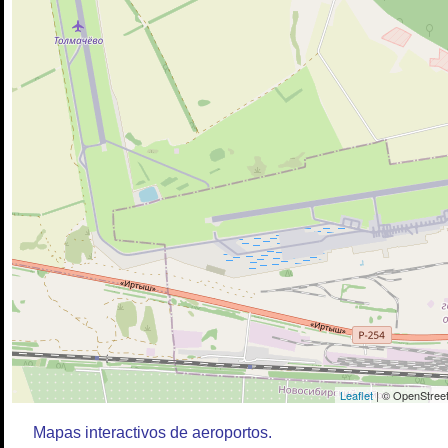
Leaflet
| © OpenStreet
Mapas interactivos de aeroportos.