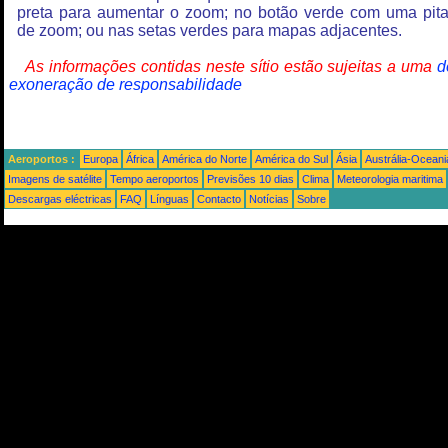
preta para aumentar o zoom; no botão verde com uma pit
de zoom; ou nas setas verdes para mapas adjacentes.
As informações contidas neste sítio estão sujeitas a uma
d
exoneração de responsabilidade
Aeroportos :
Europa
África
América do Norte
América do Sul
Ásia
Austrália-Oceani
Imagens de satélite
Tempo aeroportos
Previsões 10 dias
Clima
Meteorologia maritima
Descargas eléctricas
FAQ
Línguas
Contacto
Notícias
Sobre