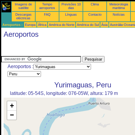
Imagens de
Tempo
Previsões 10
Clima
Meteorologia
satélite
aeroportos
dias
maritima
Descargas
FAQ
Línguas
Contacto
Notícias
eléctricas
Aeroportos :
Europa
África
América do Norte
América do Sul
Ásia
Austrália-Oceani
Aeroportos
Aeroportos :
Yurimaguas, Peru
latitude: 05-54S, longitude: 076-05W, altura: 179 m
+
−