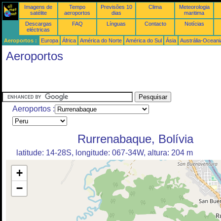
Imagens de
Tempo
Previsões 10
Clima
Meteorologia
satélite
aeroportos
dias
maritima
Descargas
FAQ
Línguas
Contacto
Notícias
eléctricas
Aeroportos :
Europa
África
América do Norte
América do Sul
Ásia
Austrália-Oceani
Aeroportos
Aeroportos :
Rurrenabaque, Bolívia
latitude: 14-28S, longitude: 067-34W, altura: 204 m
+
−