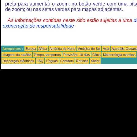
preta para aumentar o zoom; no botão verde com uma pit
de zoom; ou nas setas verdes para mapas adjacentes.
As informações contidas neste sítio estão sujeitas a uma
d
exoneração de responsabilidade
Aeroportos :
Europa
África
América do Norte
América do Sul
Ásia
Austrália-Oceani
Imagens de satélite
Tempo aeroportos
Previsões 10 dias
Clima
Meteorologia maritima
Descargas eléctricas
FAQ
Línguas
Contacto
Notícias
Sobre