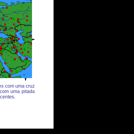
des com uma cruz
 com uma pitada
centes.