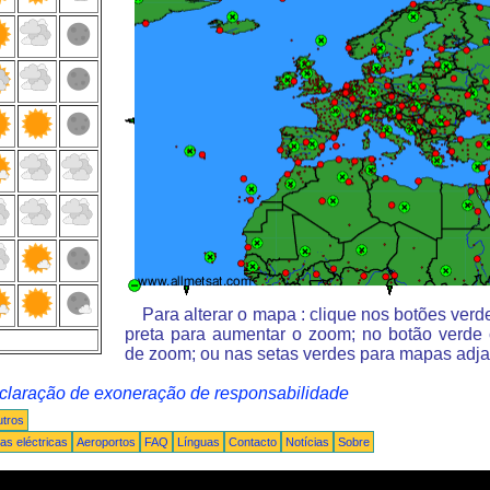
Para alterar o mapa : clique nos botões ver
preta para aumentar o zoom; no botão verde
de zoom; ou nas setas verdes para mapas adja
claração de exoneração de responsabilidade
tros
s eléctricas
Aeroportos
FAQ
Línguas
Contacto
Notícias
Sobre