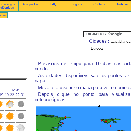
Descargas
Aeroportos
FAQ
Línguas
Contacto
Notícias
eléctricas
tros
Cidades :
Previsões de tempo para 10 dias nas ci
mundo.
As cidades disponíveis são os pontos ve
mapa.
Mova o rato sobre o mapa para ver o nome d
noite
Depois clique no ponto para visualiza
19
19-22
22-01
meteorológicas.