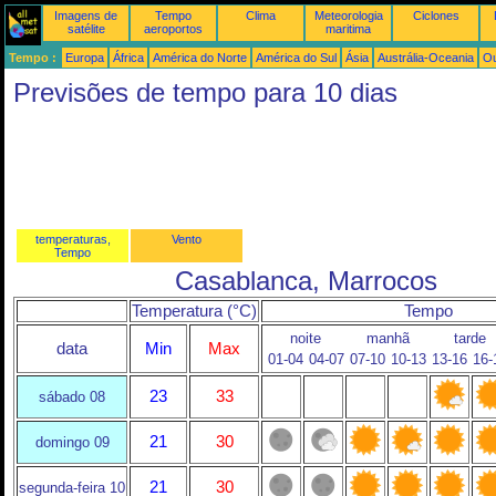
Imagens de
Tempo
Clima
Meteorologia
Ciclones
satélite
aeroportos
maritima
Tempo :
Europa
África
América do Norte
América do Sul
Ásia
Austrália-Oceania
Ou
Previsões de tempo para 10 dias
temperaturas,
Vento
Tempo
Casablanca, Marrocos
Temperatura (°C)
Tempo
noite
manhã
tarde
data
Min
Max
01-04
04-07
07-10
10-13
13-16
16-
23
33
sábado 08
21
30
domingo 09
21
30
segunda-feira 10