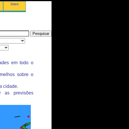
Sobre
dades em todo o
rmelhos sobre o
a cidade.
r as previsões