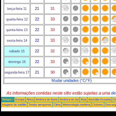
21
31
terça-feira 11
22
33
quarta-feira 12
22
33
quinta-feira 13
22
33
sexta-feira 14
22
32
sábado 15
22
33
domingo 16
21
30
segunda-feira 17
Mudar unidades (°C/°F)
As informações contidas neste sítio estão sujeitas a uma
de
Tempo :
Europa
África
América do Norte
América do Sul
Ásia
Austrália-Oceania
Ou
Imagens de satélite
Tempo aeroportos
Clima
Meteorologia maritima
Ciclones
Descarga