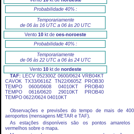
Probabilidade 40% :
Temporariamente
de 06 às 16 UTC a 06 às 20 UTC
Vento
10
kt de
oes-noroeste
Probabilidade 40% :
Temporariamente
de 06 às 22 UTC a 06 às 24 UTC
Vento
10
kt de
nordeste
TAF:
LECV 052300Z 0600/0624 VRB04KT
CAVOK TX33/0616Z TN22/0605Z PROB30
TEMPO 0600/0608 04010KT PROB40
TEMPO 0616/0620 29010KT PROB40
TEMPO 0622/0624 04010KT
Observações e previsões do tempo de mais de 40
aeroportos (mensagens METAR e TAF).
As estações disponíveis são os pontos amarelos
vermelhos sobre o mapa.