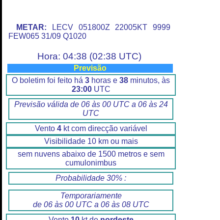
METAR:
LECV 051800Z 22005KT 9999
FEW065 31/09 Q1020
Hora: 04:38 (02:38 UTC)
Previsão
O boletim foi feito há
3
horas e
38
minutos, às
23:00
UTC
Previsão válida de 06 às 00 UTC a 06 às 24
UTC
Vento
4
kt com direcção variável
Visibilidade 10 km ou mais
sem nuvens abaixo de 1500 metros e sem
cumulonimbus
Probabilidade 30% :
Temporariamente
de 06 às 00 UTC a 06 às 08 UTC
Vento
10
kt de
nordeste