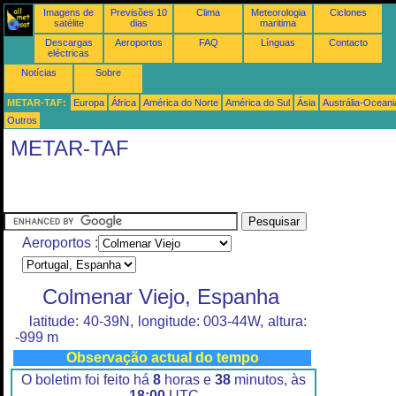
Imagens de
Previsões 10
Clima
Meteorologia
Ciclones
satélite
dias
maritima
Descargas
Aeroportos
FAQ
Línguas
Contacto
eléctricas
Notícias
Sobre
METAR-TAF:
Europa
África
América do Norte
América do Sul
Ásia
Austrália-Oceani
Outros
METAR-TAF
Aeroportos :
Colmenar Viejo, Espanha
latitude: 40-39N, longitude: 003-44W, altura:
-999 m
Observação actual do tempo
O boletim foi feito há
8
horas e
38
minutos, às
18:00
UTC