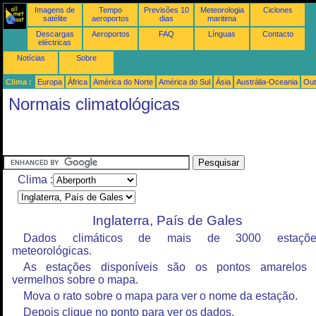
Imagens de
Tempo
Previsões 10
Meteorologia
Ciclones
satélite
aeroportos
dias
maritima
Descargas
Aeroportos
FAQ
Línguas
Contacto
eléctricas
Notícias
Sobre
Clima :
Europa
África
América do Norte
América do Sul
Ásia
Austrália-Oceania
Out
Normais climatológicas
Clima :
Inglaterra, País de Gales
Dados climáticos de mais de 3000 estaçõe
meteorológicas.
As estações disponíveis são os pontos amarelos
vermelhos sobre o mapa.
Mova o rato sobre o mapa para ver o nome da estação.
Depois clique no ponto para ver os dados.