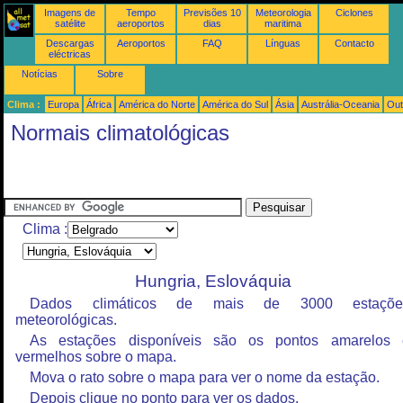
Imagens de
Tempo
Previsões 10
Meteorologia
Ciclones
satélite
aeroportos
dias
maritima
Descargas
Aeroportos
FAQ
Línguas
Contacto
eléctricas
Notícias
Sobre
Clima :
Europa
África
América do Norte
América do Sul
Ásia
Austrália-Oceania
Out
Normais climatológicas
Clima :
Hungria, Eslováquia
Dados climáticos de mais de 3000 estaçõe
meteorológicas.
As estações disponíveis são os pontos amarelos 
vermelhos sobre o mapa.
Mova o rato sobre o mapa para ver o nome da estação.
Depois clique no ponto para ver os dados.