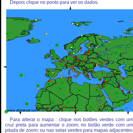
Depois clique no ponto para ver os dados.
Para alterar o mapa : clique nos botões verdes com u
cruz preta para aumentar o zoom; no botão verde com u
pitada de zoom; ou nas setas verdes para mapas adjacentes