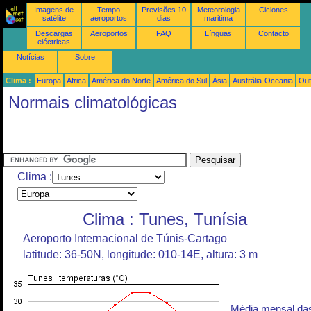
Imagens de
Tempo
Previsões 10
Meteorologia
Ciclones
satélite
aeroportos
dias
maritima
Descargas
Aeroportos
FAQ
Línguas
Contacto
eléctricas
Notícias
Sobre
Clima :
Europa
África
América do Norte
América do Sul
Ásia
Austrália-Oceania
Out
Normais climatológicas
Clima :
Clima : Tunes, Tunísia
Aeroporto Internacional de Túnis-Cartago
latitude: 36-50N, longitude: 010-14E, altura: 3 m
Média mensal da