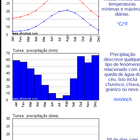
temperaturas
mínimas e máxim
diárias.
°C/°F
Precipitação
descreve qualque
tipo de fenómeno
relacionado com 
queda de água d
céu. Isto inclui
chuvisco, chuva,
granizo ou neve.
mm/inch
Nº de dias com