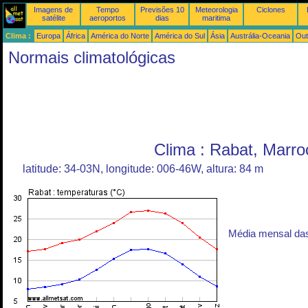
Imagens de
Tempo
Previsões 10
Meteorologia
Ciclones
satélite
aeroportos
dias
maritima
Clima :
Europa
África
América do Norte
América do Sul
Ásia
Austrália-Oceania
Out
Normais climatológicas
Clima : Rabat, Marro
latitude: 34-03N, longitude: 006-46W, altura: 84 m
Média mensal da