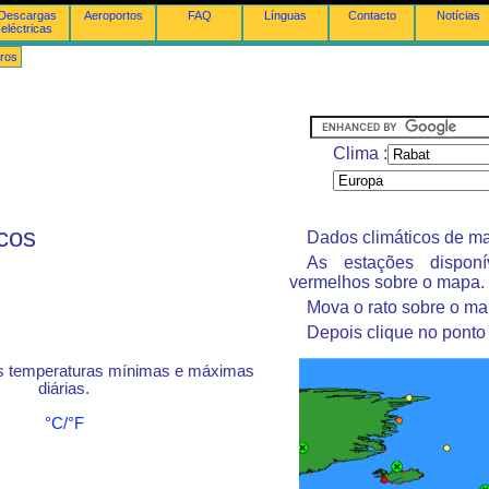
Descargas
Aeroportos
FAQ
Línguas
Contacto
Notícias
eléctricas
ros
Clima :
cos
Dados climáticos de ma
As estações dispon
vermelhos sobre o mapa.
Mova o rato sobre o ma
Depois clique no ponto
s temperaturas mínimas e máximas
diárias.
°C/°F