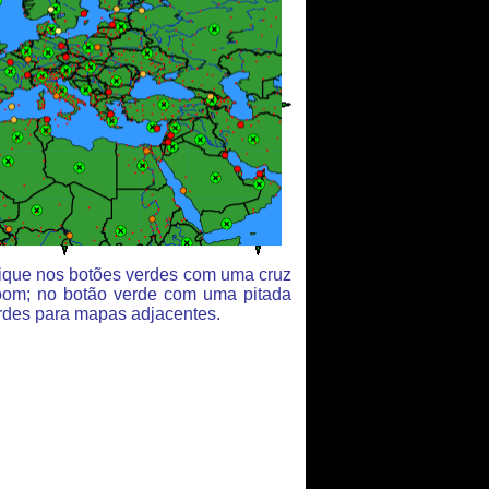
clique nos botões verdes com uma cruz
oom; no botão verde com uma pitada
rdes para mapas adjacentes.