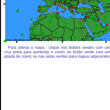
Para alterar o mapa : clique nos botões verdes com u
cruz preta para aumentar o zoom; no botão verde com u
pitada de zoom; ou nas setas verdes para mapas adjacentes