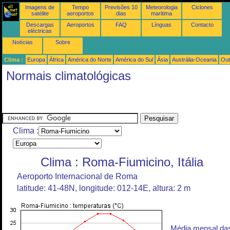
Imagens de
Tempo
Previsões 10
Meteorologia
Ciclones
satélite
aeroportos
dias
maritima
Descargas
Aeroportos
FAQ
Línguas
Contacto
eléctricas
Notícias
Sobre
Clima :
Europa
África
América do Norte
América do Sul
Ásia
Austrália-Oceania
Out
Normais climatológicas
Clima :
Clima : Roma-Fiumicino, Itália
Aeroporto Internacional de Roma
latitude: 41-48N, longitude: 012-14E, altura: 2 m
Média mensal da