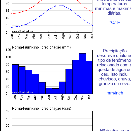
temperaturas
mínimas e máxim
diárias.
°C/°F
Precipitação
descreve qualque
tipo de fenómeno
relacionado com 
queda de água d
céu. Isto inclui
chuvisco, chuva,
granizo ou neve.
mm/inch
Nº de dias com