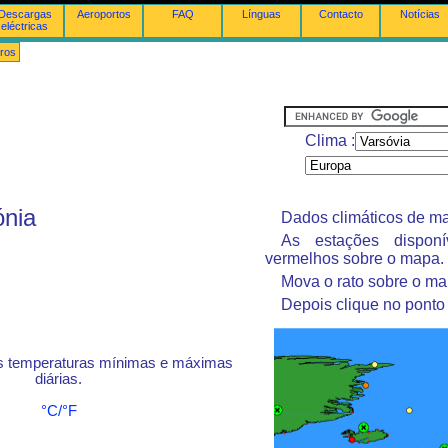
Descargas
Aeroportos
FAQ
Línguas
Contacto
Notícias
eléctricas
ros
Clima :
ónia
Dados climáticos de ma
As estações dispon
vermelhos sobre o mapa.
Mova o rato sobre o ma
Depois clique no ponto
s temperaturas mínimas e máximas
diárias.
°C/°F