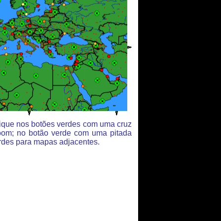
clique nos botões verdes com uma cruz
oom; no botão verde com uma pitada
rdes para mapas adjacentes.