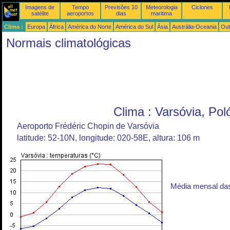
Imagens de
Tempo
Previsões 10
Meteorologia
Ciclones
satélite
aeroportos
dias
maritima
Clima :
Europa
África
América do Norte
América do Sul
Ásia
Austrália-Oceania
Out
Normais climatológicas
Clima : Varsóvia, Pol
Aeroporto Frédéric Chopin de Varsóvia
latitude: 52-10N, longitude: 020-58E, altura: 106 m
Média mensal da