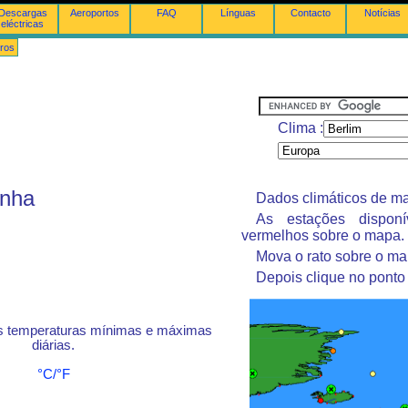
Descargas
Aeroportos
FAQ
Línguas
Contacto
Notícias
eléctricas
ros
Clima :
anha
Dados climáticos de ma
As estações dispon
vermelhos sobre o mapa.
Mova o rato sobre o ma
Depois clique no ponto
s temperaturas mínimas e máximas
diárias.
°C/°F