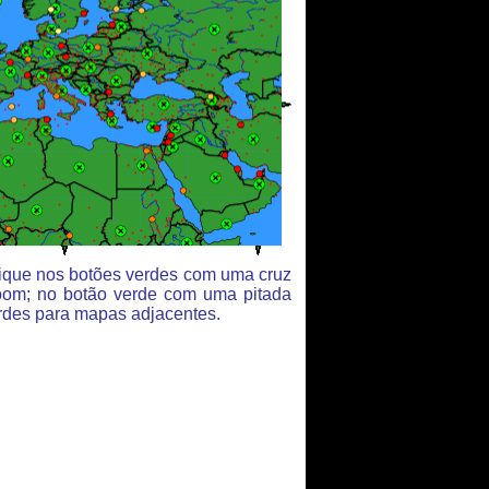
clique nos botões verdes com uma cruz
oom; no botão verde com uma pitada
rdes para mapas adjacentes.