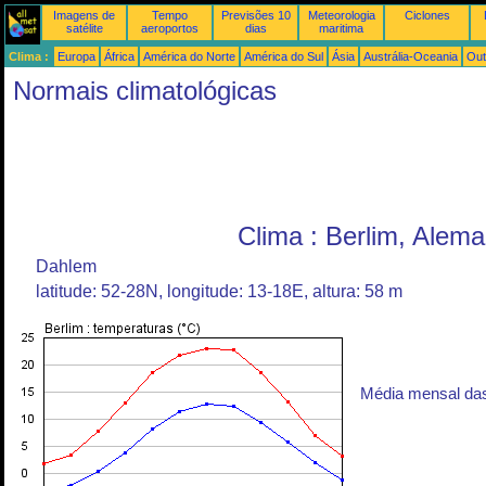
Imagens de
Tempo
Previsões 10
Meteorologia
Ciclones
satélite
aeroportos
dias
maritima
Clima :
Europa
África
América do Norte
América do Sul
Ásia
Austrália-Oceania
Out
Normais climatológicas
Clima : Berlim, Alem
Dahlem
latitude: 52-28N, longitude: 13-18E, altura: 58 m
Média mensal da