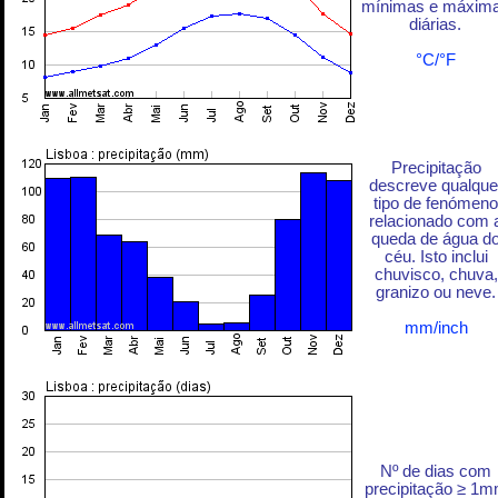
mínimas e máxim
diárias.
°C/°F
Precipitação
descreve qualque
tipo de fenómeno
relacionado com 
queda de água d
céu. Isto inclui
chuvisco, chuva,
granizo ou neve.
mm/inch
Nº de dias com
precipitação ≥ 1