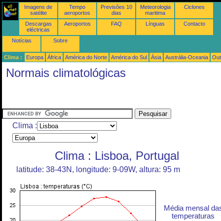
Imagens de
Tempo
Previsões 10
Meteorologia
Ciclones
satélite
aeroportos
dias
maritima
Descargas
Aeroportos
FAQ
Línguas
Contacto
eléctricas
Notícias
Sobre
Clima :
Europa
África
América do Norte
América do Sul
Ásia
Austrália-Oceania
Out
Normais climatológicas
Clima :
Clima : Lisboa, Portugal
latitude: 38-43N, longitude: 9-09W, altura: 95 m
Média mensal da
temperaturas