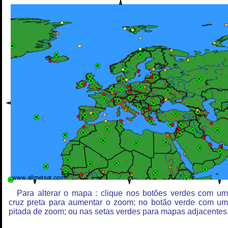
Para alterar o mapa : clique nos botões verdes com u
cruz preta para aumentar o zoom; no botão verde com u
pitada de zoom; ou nas setas verdes para mapas adjacentes