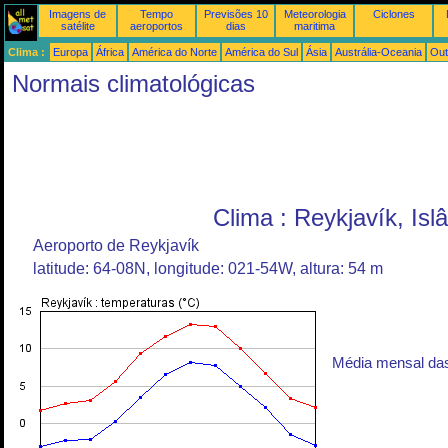
Imagens de
Tempo
Previsões 10
Meteorologia
Ciclones
satélite
aeroportos
dias
maritima
Clima :
Europa
África
América do Norte
América do Sul
Ásia
Austrália-Oceania
Out
Normais climatológicas
Clima : Reykjavík, Isl
Aeroporto de Reykjavík
latitude: 64-08N, longitude: 021-54W, altura: 54 m
Média mensal da