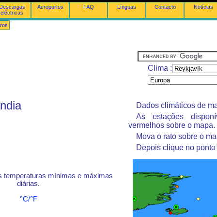
Descargas
Aeroportos
FAQ
Línguas
Contacto
Notícias
eléctricas
ros
Clima :
ândia
Dados climáticos de ma
As estações dispon
vermelhos sobre o mapa.
Mova o rato sobre o ma
Depois clique no ponto
s temperaturas mínimas e máximas
diárias.
°C/°F