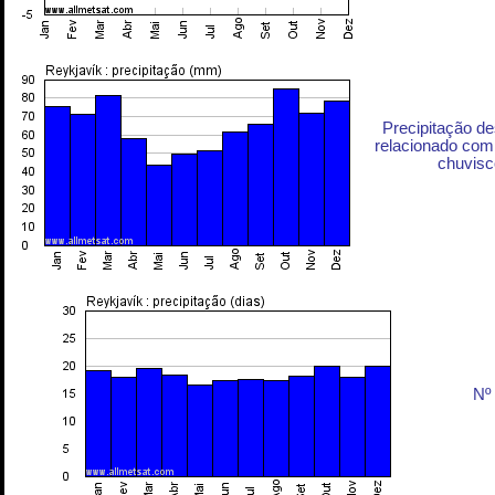
Precipitação d
relacionado com 
chuvisc
Nº