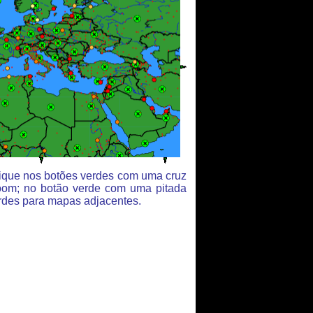
clique nos botões verdes com uma cruz
oom; no botão verde com uma pitada
rdes para mapas adjacentes.