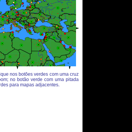
clique nos botões verdes com uma cruz
oom; no botão verde com uma pitada
rdes para mapas adjacentes.