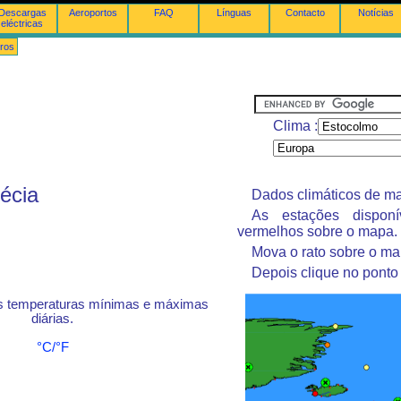
Descargas
Aeroportos
FAQ
Línguas
Contacto
Notícias
eléctricas
ros
Clima :
écia
Dados climáticos de ma
As estações dispon
vermelhos sobre o mapa.
Mova o rato sobre o ma
Depois clique no ponto
s temperaturas mínimas e máximas
diárias.
°C/°F