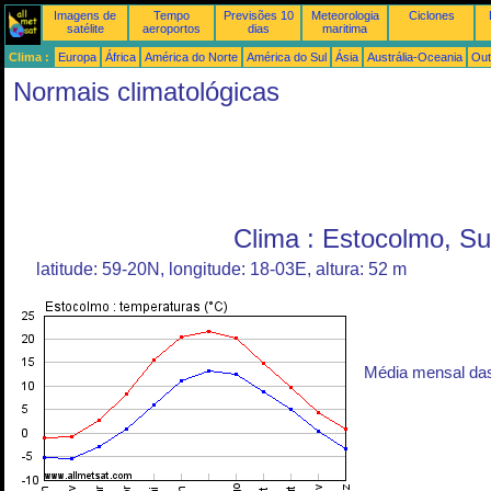
Imagens de
Tempo
Previsões 10
Meteorologia
Ciclones
satélite
aeroportos
dias
maritima
Clima :
Europa
África
América do Norte
América do Sul
Ásia
Austrália-Oceania
Out
Normais climatológicas
Clima : Estocolmo, Su
latitude: 59-20N, longitude: 18-03E, altura: 52 m
Média mensal da