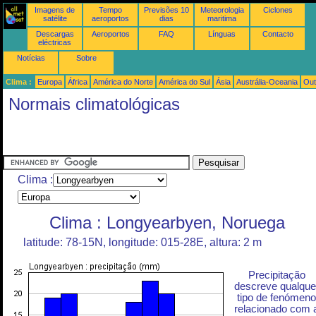
Imagens de
Tempo
Previsões 10
Meteorologia
Ciclones
satélite
aeroportos
dias
maritima
Descargas
Aeroportos
FAQ
Línguas
Contacto
eléctricas
Notícias
Sobre
Clima :
Europa
África
América do Norte
América do Sul
Ásia
Austrália-Oceania
Out
Normais climatológicas
Clima :
Clima : Longyearbyen, Noruega
latitude: 78-15N, longitude: 015-28E, altura: 2 m
Precipitação
descreve qualque
tipo de fenómeno
relacionado com 