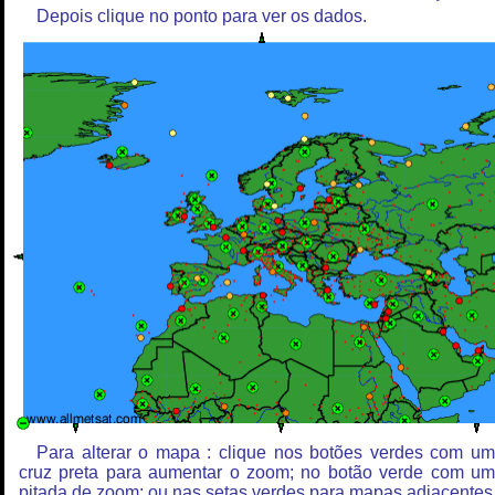
Depois clique no ponto para ver os dados.
Para alterar o mapa : clique nos botões verdes com u
cruz preta para aumentar o zoom; no botão verde com u
pitada de zoom; ou nas setas verdes para mapas adjacentes