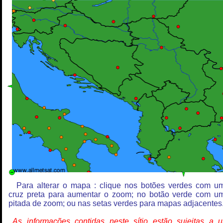
Para alterar o mapa : clique nos botões verdes com u
cruz preta para aumentar o zoom; no botão verde com u
pitada de zoom; ou nas setas verdes para mapas adjacentes
As informações contidas neste sítio estão sujeitas a 