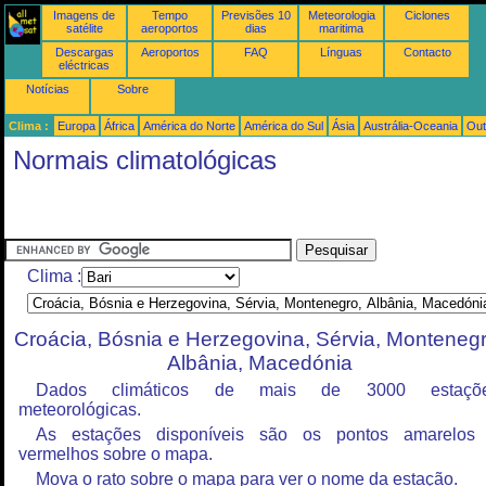
Imagens de
Tempo
Previsões 10
Meteorologia
Ciclones
satélite
aeroportos
dias
maritima
Descargas
Aeroportos
FAQ
Línguas
Contacto
eléctricas
Notícias
Sobre
Clima :
Europa
África
América do Norte
América do Sul
Ásia
Austrália-Oceania
Out
Normais climatológicas
Clima :
Croácia, Bósnia e Herzegovina, Sérvia, Montenegr
Albânia, Macedónia
Dados climáticos de mais de 3000 estaçõ
meteorológicas.
As estações disponíveis são os pontos amarelos
vermelhos sobre o mapa.
Mova o rato sobre o mapa para ver o nome da estação.