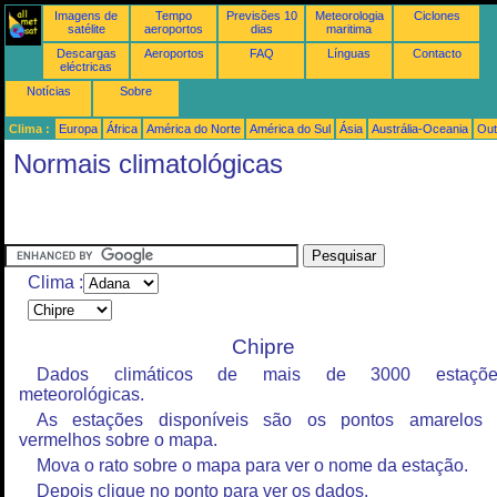
Imagens de
Tempo
Previsões 10
Meteorologia
Ciclones
satélite
aeroportos
dias
maritima
Descargas
Aeroportos
FAQ
Línguas
Contacto
eléctricas
Notícias
Sobre
Clima :
Europa
África
América do Norte
América do Sul
Ásia
Austrália-Oceania
Out
Normais climatológicas
Clima :
Chipre
Dados climáticos de mais de 3000 estaçõe
meteorológicas.
As estações disponíveis são os pontos amarelos
vermelhos sobre o mapa.
Mova o rato sobre o mapa para ver o nome da estação.
Depois clique no ponto para ver os dados.