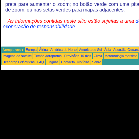
preta para aumentar o zoom; no botão verde com uma pit
de zoom; ou nas setas verdes para mapas adjacentes.
As informações contidas neste sítio estão sujeitas a uma
d
exoneração de responsabilidade
Aeroportos :
Europa
África
América do Norte
América do Sul
Ásia
Austrália-Oceani
Imagens de satélite
Tempo aeroportos
Previsões 10 dias
Clima
Meteorologia maritima
Descargas eléctricas
FAQ
Línguas
Contacto
Notícias
Sobre