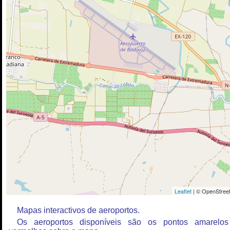
Leaflet
| © OpenStreet
Mapas interactivos de aeroportos.
Os aeroportos disponíveis são os pontos amarelo