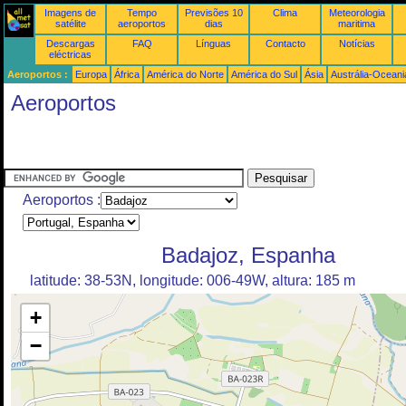
Imagens de
Tempo
Previsões 10
Clima
Meteorologia
satélite
aeroportos
dias
maritima
Descargas
FAQ
Línguas
Contacto
Notícias
eléctricas
Aeroportos :
Europa
África
América do Norte
América do Sul
Ásia
Austrália-Oceani
Aeroportos
Aeroportos :
Badajoz, Espanha
latitude: 38-53N, longitude: 006-49W, altura: 185 m
+
−